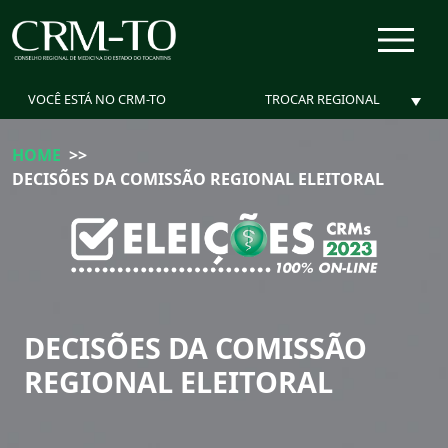
menu
VOCÊ ESTÁ NO CRM-TO
HOME
>>
DECISÕES DA COMISSÃO REGIONAL ELEITORAL
DECISÕES DA COMISSÃO
REGIONAL ELEITORAL