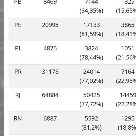
PB
8469
7144
1325
(84,35%)
(15,65
PE
20998
17133
3865
(81,59%)
(18,41
PI
4875
3824
1051
(78,44%)
(21,56
PR
31178
24014
7164
(77,02%)
(22,98
RJ
64884
50425
1445
(77,72%)
(22,28
RN
6887
5592
1295
(81,2%)
(18,8%