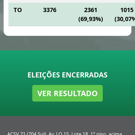
TO
3376
2361
1015
(69,93%)
(30,07
ELEIÇÕES ENCERRADAS
VER RESULTADO
ACSV 71 (704 Sul), Av. LO 15, Lote 18, 1° piso, acima