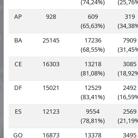
(74,24%)
(25,76
AP
928
609
319
(65,63%)
(34,38
BA
25145
17236
7909
(68,55%)
(31,45
CE
16303
13218
3085
(81,08%)
(18,92
DF
15021
12529
2492
(83,41%)
(16,59
ES
12123
9554
2569
(78,81%)
(21,19
GO
16873
13378
3495