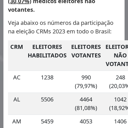
(30,07%)
médicos eleitores não
votantes.
Veja abaixo os números da participação
na eleição CRMs 2023 em todo o Brasil:
CRM
ELEITORES
ELEITORES
ELEITO
HABILITADOS
VOTANTES
NÃO
VOTANT
AC
1238
990
248
(79,97%)
(20,03
AL
5506
4464
1042
(81,08%)
(18,92
AM
5459
4053
1406